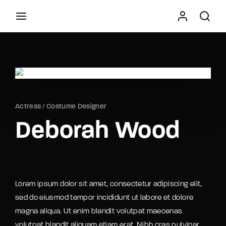
Movie, TV Show, Filmmakers and Film Studio WordPress
Theme.
Press Enter / Return to begin your search or hit
ESC to close
Actress
Costume Designer
Deborah Wood
Lorem ipsum dolor sit amet, consectetur adipiscing elit,
sed do eiusmod tempor incididunt ut labore et dolore
magna aliqua. Ut enim blandit volutpat maecenas
volutpat blandit aliquam etiam erat. Nibh cras pulvinar